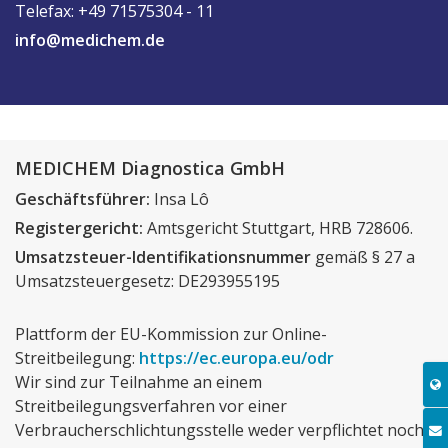
Telefax: +49
71575304 - 11
Jobs
info@
medichem.de
Kontakt
MEDICHEM Diagnostica GmbH
Geschäftsführer:
Insa Lô
Registergericht:
Amtsgericht Stuttgart, HRB 728606.
Umsatzsteuer-Identifikationsnummer
gemäß § 27 a
Umsatzsteuergesetz: DE293955195
Plattform der EU-Kommission zur Online-
Streitbeilegung:
https://ec.europa.eu/odr
Wir sind zur Teilnahme an einem
Streitbeilegungsverfahren vor einer
Verbraucherschlichtungsstelle weder verpflichtet noch