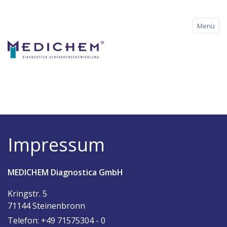
Menü
Startseite
Impressum
Über uns
Produkte
MEDICHEM Diagnostica GmbH
Kringstr. 5
Download
71144 Steinenbronn
Telefon: +49 7157
5304 - 0
Neuigkeiten