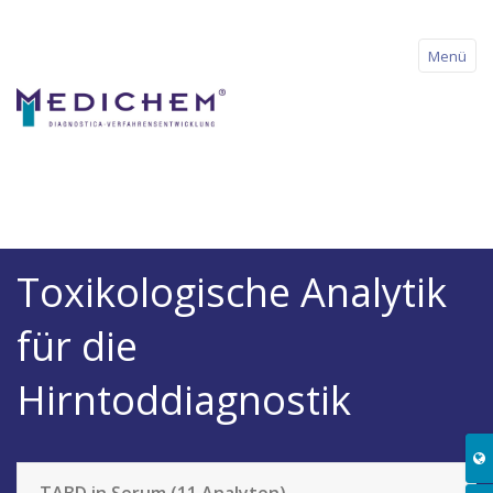
Menü
Startseite
Toxikologische Analytik
Über uns
für die
Produkte
Hirntoddiagnostik
Referenzmaterialien
Alkohol