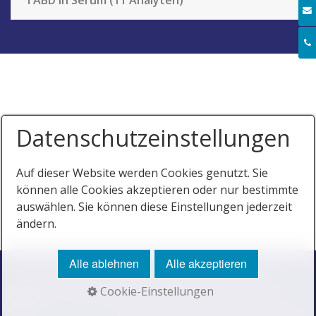
TABD in Serum (11 Analyten)
Alkoholkonsummarker
Barbiturat - Thiopental
TABD
Benzodiazepine
Betäubungsmittel
Datenschutzeinstellungen
OSD
Auf dieser Website werden Cookies genutzt. Sie
Leermedien
können alle Cookies akzeptieren oder nur bestimmte
Reagenzien
auswählen. Sie können diese Einstellungen jederzeit
ändern.
Download
Alle ablehnen
Alle akzeptieren
Neuigkeiten
Startseite
Datenschutzerklärung
Impressum
Cookies
Cookie-Einstellungen
AGBs